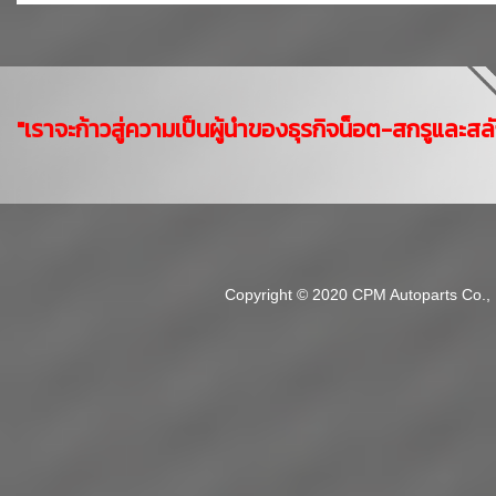
"เราจะก้าวสู่ความเป็นผู้นำของธุรกิจน็อต-สกรูและสล
Copyright © 2020 CPM Autoparts Co., Lt