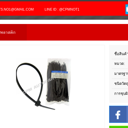
RTS.NO1@GMAIL.COM
LINE ID : @CPMNOT1
ูพลาสติก
ชื่อสินค้
หมวด:
มาตรฐา
ชนิดวัตถ
การชุบผิ