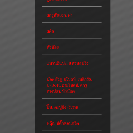
สกรูหัวแฉก, ผ่า
สตัด
หัวน๊อต
แหวนอีแปะ, แหวนสปริง
น๊อตตัวยู, ยูโบลท์, เหล็กรัด,
U-Bolt, อายโบลท์, สกรู
หางปลา, หัวน๊อต
ปิ๊น, ตะปูยิง (รีเวท)
พลุ๊ก, ปลั๊กคอนกรีต