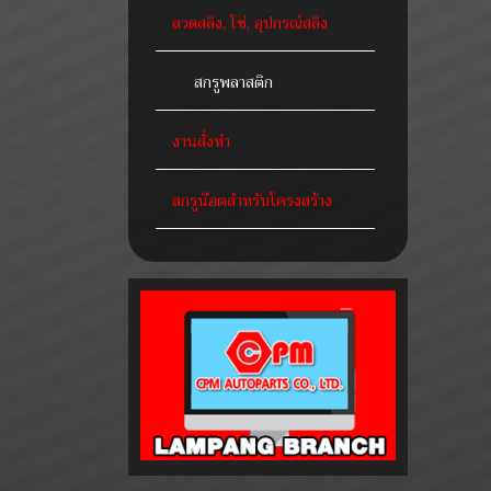
ลวดสลิง, โซ่, อุปกรณ์สลิง
สกรูพลาสติก
งานสั่งทำ
สกรูน๊อตสำหรับโครงสร้าง