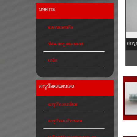
บทความ
แสตนเลสสตีล
น็อต สกรู สแตนเลส
เหล็ก
สกรูน๊อตสแตนเลส
สกรูหัวหกเหลี่ยม
สกรูหัวจม,ตัวหนอน