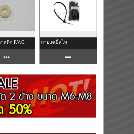
าสติก P.V.C.
สายเคเบิ้ลไท