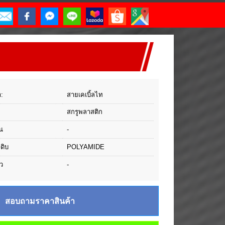
า:
สายเคเบิ้ลไท
สกรูพลาสติก
น
-
ุดิบ
POLYAMIDE
ว
-
สอบถามราคาสินค้า