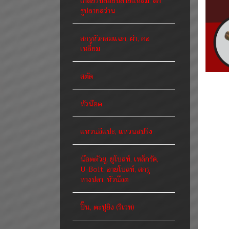
เกลียวปล่อยปลายแหลม, สก
รูปลายสว่าน
สกรูหัวกลมแฉก, ผ่า, คอ
เหลี่ยม
สตัด
หัวน๊อต
แหวนอีแปะ, แหวนสปริง
น๊อตตัวยู, ยูโบลท์, เหล็กรัด,
U-Bolt, อายโบลท์, สกรู
หางปลา, หัวน๊อต
ปิ๊น, ตะปูยิง (รีเวท)