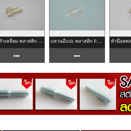
สกรูหัวเหลี่ยม พลาสติก P.V.C
แหวนอีแปะ พลาสติก P.V.C
หัวน๊อตพล