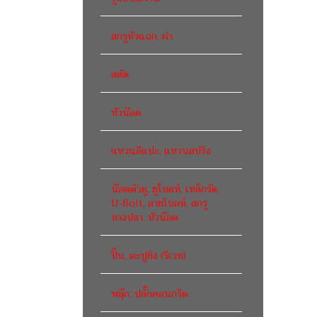
สกรูหัวแฉก, ผ่า
สตัด
หัวน๊อต
แหวนอีแปะ, แหวนสปริง
น๊อตตัวยู, ยูโบลท์, เหล็กรัด,
U-Bolt, อายโบลท์, สกรู
หางปลา, หัวน๊อต
ปิ๊น, ตะปูยิง (รีเวท)
พลุ๊ก, ปลั๊กคอนกรีต