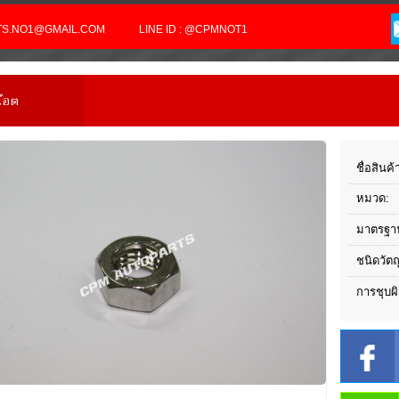
RTS.NO1@GMAIL.COM
LINE ID : @CPMNOT1
น๊อต
ชื่อสินค้
หมวด:
มาตรฐา
ชนิดวัตถ
การชุบผิ