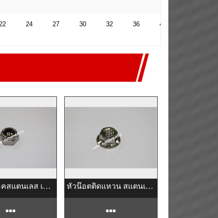
22
24
27
30
32
36
41
46
5
หัวน๊อตล็อคสแตนเลส เกลียวมิล
หัวน๊อตติดแหวน สแตนเลส