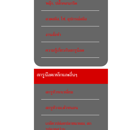
พลุ๊ก, ปลั๊กคอนกรีต
ลวดสลิง, โซ่, อุปกรณ์สลิง
งานสั่งทำ
ความรู้เกี่ยวกับสกรูน็อต
สกรูน๊อตเหล็กและอื่นๆ
สกรูหัวหกเหลี่ยม
สกรูหัวจม,ตัวหนอน
เกลียวปล่อยปลายแหลม, สก
รูปลายสว่าน