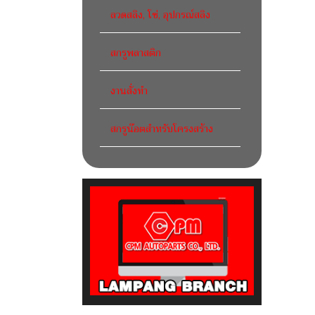
ลวดสลิง, โซ่, อุปกรณ์สลิง
สกรูพลาสติก
งานสั่งทำ
สกรูน๊อตสำหรับโครงสร้าง