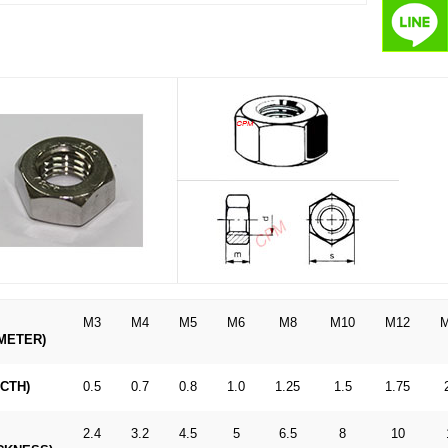
M3
M4
M5
M6
M8
M10
M12
AMETER)
ICTH)
0.5
0.7
0.8
1.0
1.25
1.5
1.75
2.4
3.2
4.5
5
6.5
8
10