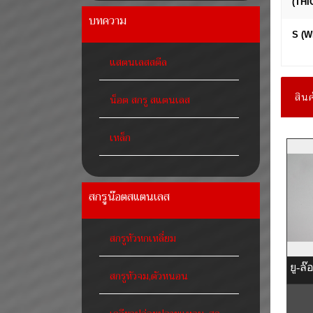
(TH
บทความ
S (W
แสตนเลสสตีล
สินค
น็อต สกรู สแตนเลส
เหล็ก
สกรูน๊อตสแตนเลส
สกรูหัวหกเหลี่ยม
ยู-ล
สกรูหัวจม,ตัวหนอน