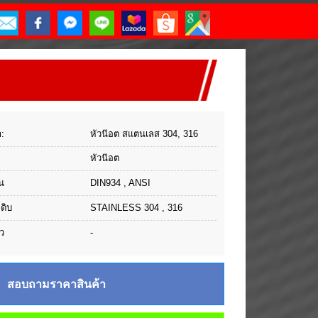
า:
หัวน๊อต สแตนเลส 304, 316
หัวน๊อต
น
DIN934 , ANSI
ุดิบ
STAINLESS 304 , 316
ว
-
สอบถามราคาสินค้า