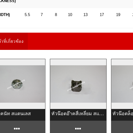
ICKNESS)
IDTH)
5.5
7
8
10
13
17
19
้าที่เกี่ยวข้อง
๊อคนัท สแตนเลส
หัวน๊อตอ๊าคสี่เหลี่ยม สแตนเลส