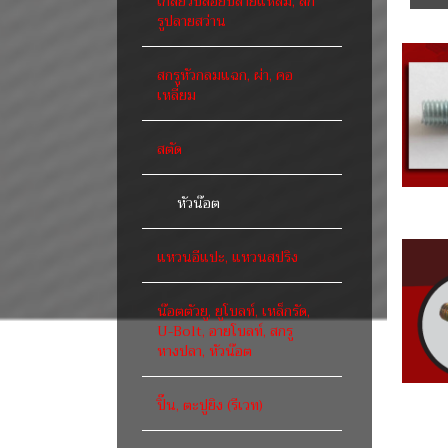
เกลียวปล่อยปลายแหลม, สก
รูปลายสว่าน
สกรูหัวกลมแฉก, ผ่า, คอ
เหลี่ยม
สตัด
หัวน๊อต
แหวนอีแปะ, แหวนสปริง
น๊อตตัวยู, ยูโบลท์, เหล็กรัด,
U-Bolt, อายโบลท์, สกรู
หางปลา, หัวน๊อต
ปิ๊น, ตะปูยิง (รีเวท)