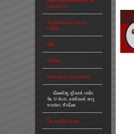
เกลียวปล่อยปลายแหลม, สก
รูปลายสว่าน
สกรูหัวกลมแฉก, ผ่า, คอ
เหลี่ยม
สตัด
หัวน๊อต
แหวนอีแปะ, แหวนสปริง
น๊อตตัวยู, ยูโบลท์, เหล็ก
รัด, U-Bolt, อายโบลท์, สกรู
หางปลา, หัวน๊อต
ปิ๊น, ตะปูยิง (รีเวท)