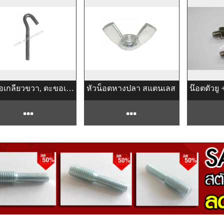
ตะขอเกลียวขวา, ตะขอเกลียวซ้าย สแตนเลส 304
หัวน็อตหางปลา สแตนเลส