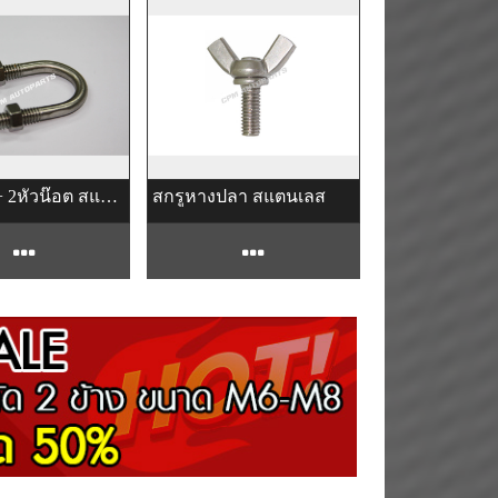
น๊อตตัวยู + 2หัวน๊อต สแตนเลส
สกรูหางปลา สแตนเลส