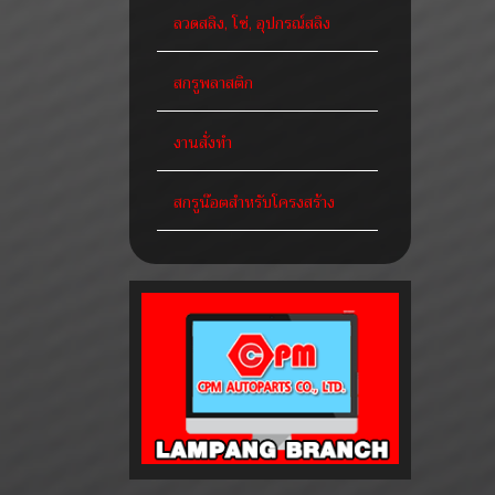
ลวดสลิง, โซ่, อุปกรณ์สลิง
สกรูพลาสติก
งานสั่งทำ
สกรูน๊อตสำหรับโครงสร้าง