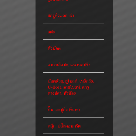
สกรูหัวแฉก, ผ่า
สตัด
หัวน๊อต
แหวนอีแปะ, แหวนสปริง
น๊อตตัวยู, ยูโบลท์, เหล็กรัด,
U-Bolt, อายโบลท์, สกรู
หางปลา, หัวน๊อต
ปิ๊น, ตะปูยิง (รีเวท)
พลุ๊ก, ปลั๊กคอนกรีต