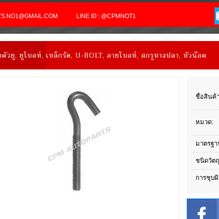
RTS.NO1@GMAIL.COM
LINE ID : @CPMNOT1
ตตัวยู, ยูโบลท์, เหล็กรัด, U-BOLT, อายโบลท์, สกรูหางปลา, หัวน๊อต
ชื่อสินค้
หมวด:
มาตรฐา
ชนิดวัตถ
การชุบผิ