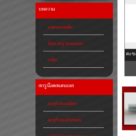
บทความ
แสตนเลสสตีล
น็อต สกรู สแตนเลส
เหล็ก
สกรูน๊อตสแตนเลส
สกรูหัวหกเหลี่ยม
สกรูหัวจม,ตัวหนอน