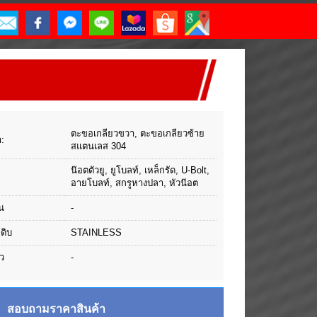
ตะขอเกลียวขวา, ตะขอเกลียวซ้าย
า:
สแตนเลส 304
น๊อตตัวยู, ยูโบลท์, เหล็กรัด, U-Bolt,
อายโบลท์, สกรูหางปลา, หัวน๊อต
น
-
ุดิบ
STAINLESS
ว
-
สอบถามราคาสินค้า