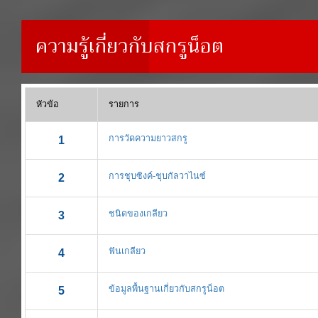
ความรู้เกี่ยวกับสกรูน็อต
หัวข้อ
รายการ
การวัดความยาวสกรู
1
การชุบซิงค์-ชุบกัลวาไนซ์
2
ชนิดของเกลียว
3
ฟันเกลียว
4
ข้อมูลพื้นฐานเกี่ยวกับสกรูน็อต
5