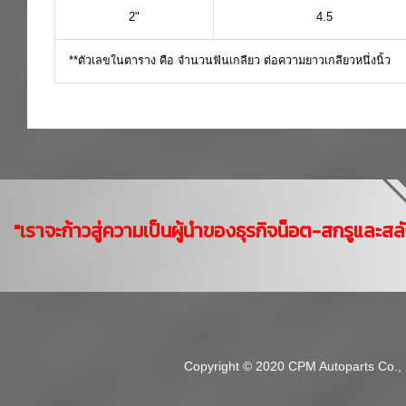
2"
4.5
**ตัวเลขในตาราง คือ จำนวนฟันเกลียว ต่อความยาวเกลียวหนึ่งนิ้ว
"เราจะก้าวสู่ความเป็นผู้นำของธุรกิจน็อต-สกรูและสล
Copyright © 2020 CPM Autoparts Co., Lt