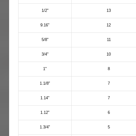
1/2"
13
9.16"
12
5/8"
11
3/4"
10
1"
8
1.1/8"
7
1.14"
7
1.12"
6
1.3/4"
5