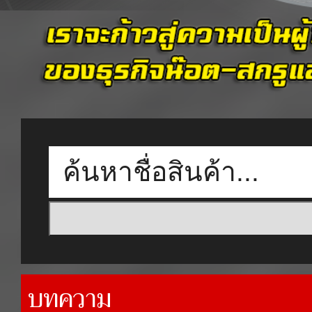
บทความ