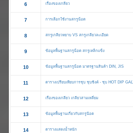
เรื่องของเกลียว
6
การเลือกใช้งานสกรูน็อต
7
สกรูเกลียวหยาบ VS สกรูเกลียวละเอียด
8
ข้อมูลพื้นฐานสกรูน็อต สกรูเหล็กแข็ง
9
ข้อมูลพื้นฐานสกรูน็อต มาตรฐานสินค้า DIN, JIS
10
ตารางเปรียบเทียบการชุบ ชุบชิงค์ - ชุบ HOT DIP G
11
เรื่องของเกลียว เกลียวสามเหลี่ยม
12
ข้อมูลพื้นฐานเกี่ยวกับสกรูน๊อต
13
ตารางแสดงน้ำหนัก
14