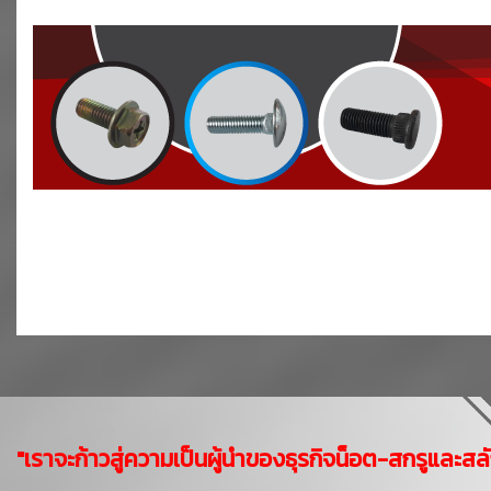
"เราจะก้าวสู่ความเป็นผู้นำของธุรกิจน็อต-สกรูและสล