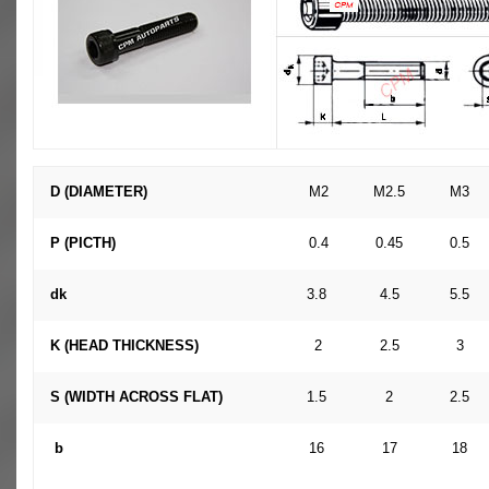
D (DIAMETER)
M2
M2.5
M3
P (PICTH)
0.4
0.45
0.5
dk
3.8
4.5
5.5
K (HEAD THICKNESS)
2
2.5
3
S (WIDTH ACROSS FLAT)
1.5
2
2.5
b
16
17
18