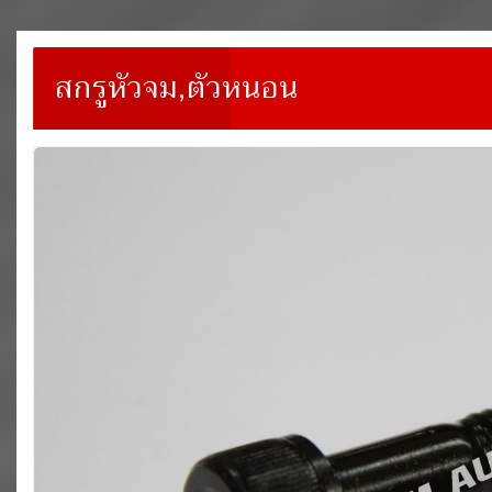
สกรูหัวจม,ตัวหนอน