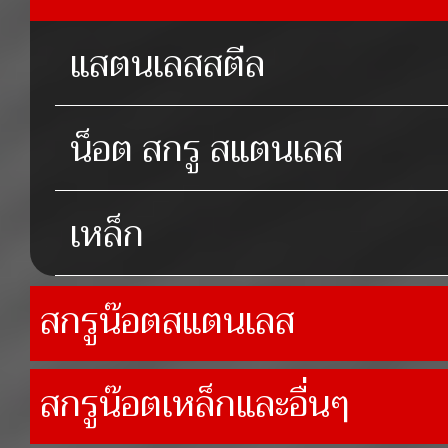
แสตนเลสสตีล
น็อต สกรู สแตนเลส
เหล็ก
สกรูน๊อตสแตนเลส
สกรูน๊อตเหล็กและอื่นๆ