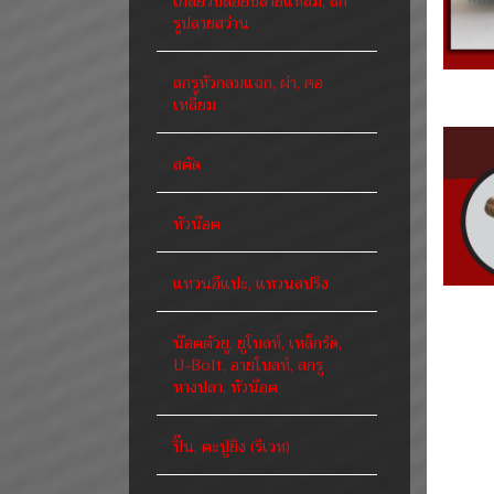
เกลียวปล่อยปลายแหลม, สก
รูปลายสว่าน
สกรูหัวกลมแฉก, ผ่า, คอ
เหลี่ยม
สตัด
หัวน๊อต
แหวนอีแปะ, แหวนสปริง
น๊อตตัวยู, ยูโบลท์, เหล็กรัด,
U-Bolt, อายโบลท์, สกรู
หางปลา, หัวน๊อต
ปิ๊น, ตะปูยิง (รีเวท)