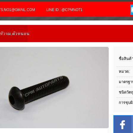
RTS.NO1@GMAIL.COM
LINE ID : @CPMNOT1
ูหัวจม,ตัวหนอน
ชื่อสินค้
หมวด:
มาตรฐา
ชนิดวัตถ
การชุบผิ