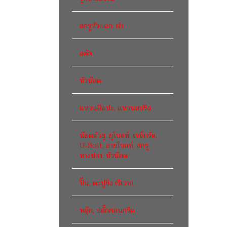
สกรูหัวแฉก, ผ่า
สตัด
หัวน๊อต
แหวนอีแปะ, แหวนสปริง
น๊อตตัวยู, ยูโบลท์, เหล็กรัด,
U-Bolt, อายโบลท์, สกรู
หางปลา, หัวน๊อต
ปิ๊น, ตะปูยิง (รีเวท)
พลุ๊ก, ปลั๊กคอนกรีต