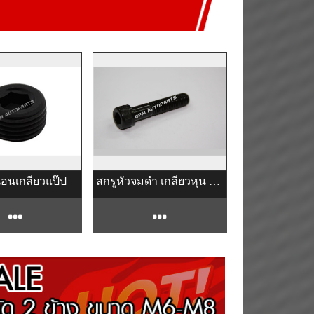
นอนเกลียวแป๊ป
สกรูหัวจมดำ เกลียวหุน BSW (เกรด 12.9)