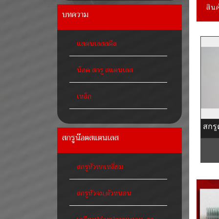
สินค
บทความ
แสตนเลสสตีล
น็อต สกรู สแตนเลส
เหล็ก
สกรู
สกรูน๊อตสแตนเลส
สกรูหัวหกเหลี่ยม
สกรูหัวจม,ตัวหนอน