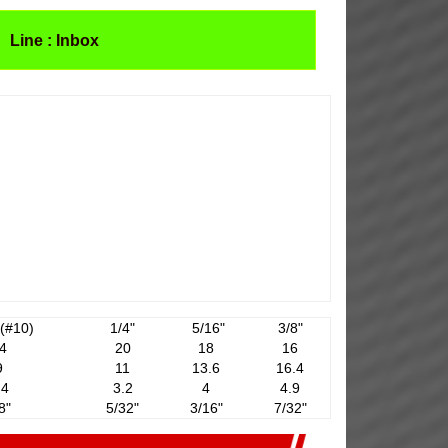
Line : Inbox
 (#10)
1/4"
5/16"
3/8"
4
20
18
16
9
11
13.6
16.4
.4
3.2
4
4.9
8"
5/32"
3/16"
7/32"