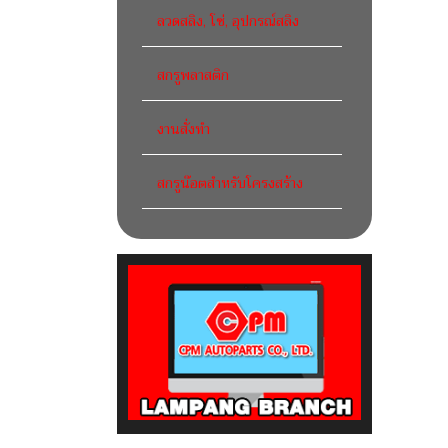
ลวดสลิง, โซ่, อุปกรณ์สลิง
สกรูพลาสติก
งานสั่งทำ
สกรูน๊อตสำหรับโครงสร้าง