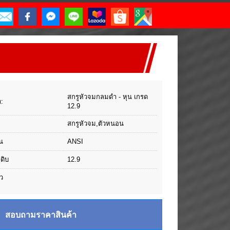
สกรูหัวจมกลมดำ - หุน เกรด
า:
12.9
สกรูหัวจม,ตัวหนอน
น
ANSI
ุดิบ
12.9
ว
สอบถามราคาสินค้า