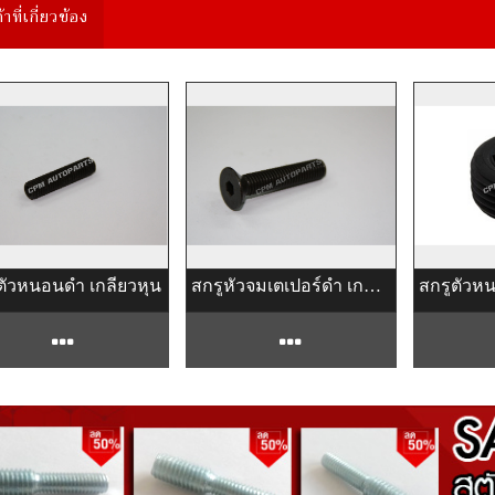
้าที่เกี่ยวข้อง
ตัวหนอนดำ เกลียวหุน
สกรูหัวจมเตเปอร์ดำ เกลียวมิล - หุน เกรด 10.9-12.9
สกรูตัวห