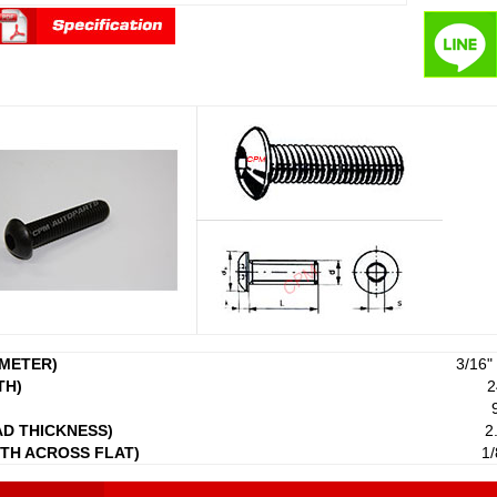
AMETER)
3/16"
TH)
2
AD THICKNESS)
2
DTH ACROSS FLAT)
1/